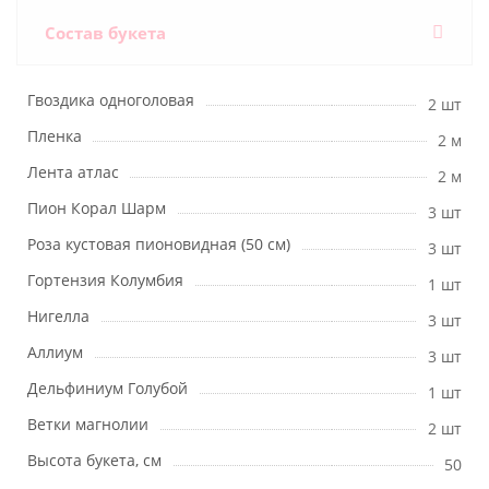
Состав букета
Гвоздика одноголовая
2 шт
Пленка
2 м
Лента атлас
2 м
Пион Корал Шарм
3 шт
Роза кустовая пионовидная (50 см)
3 шт
Гортензия Колумбия
1 шт
Нигелла
3 шт
Аллиум
3 шт
Дельфиниум Голубой
1 шт
Ветки магнолии
2 шт
Высота букета, см
50