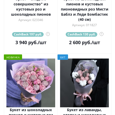
совершенство" из
пионов и кустовых
кустовых роз и
пионовидных роз Мисти
шоколадных пионов
Баблз и Леди Бомбастик
(40 см)
Артикул: 023346
Артикул: 011827
CashBack 197 руб.
?
CashBack 130 руб.
?
3 940
руб.
/шт
2 600
руб.
/шт
НОВИНКА
ХИТ
Букет из шоколадных
Букет из лаванды,
пионов и кустовых роз
хлопка и шоколадных