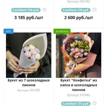
Артикул: 001442
CashBack 159 руб.
?
CashBack 130 руб.
?
3 185
руб.
/шт
2 600
руб.
/шт
ХИТ
НОВИНКА
Букет из 7 шоколадных
Букет "Конфетка" из
пионов
капса и шоколадных
пионов
Артикул: 001295
Артикул: 010982
CashBack 131 руб.
?