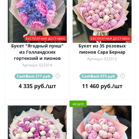
БЕСПЛАТНАЯ ДОСТАВКА
БЕСПЛАТНАЯ ДОСТАВКА
Букет "Ягодный пунш"
Букет из 35 розовых
из Голландских
пионов Сара Бернар
гортензий и пионов
Артикул: 023312
Артикул: 023314
CashBack 217 руб.
?
CashBack 573 руб.
?
4 335
руб.
/шт
11 460
руб.
/шт
АКЦИЯ