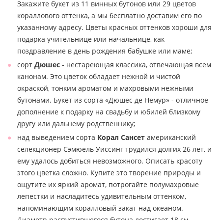
Закажите букет из 11 винных бутонов или 29 цветов
кораллового оттенка, а мы бесплатно доставим его по
указанному адресу. Цветы красных оттенков хороши для
подарка учительнице или начальнице, как
поздравление в день рождения бабушке или маме;
сорт
Дюшес
- нестареющая классика, отвечающая всем
канонам. Это цветок обладает нежной и чистой
окраской, тонким ароматом и махровыми нежными
бутонами. Букет из сорта «Дюшес де Немур» - отличное
дополнение к подарку на свадьбу и юбилей близкому
другу или дальнему родственнику;
над выведением сорта
Корал Сансет
американский
селекционер Сэмюель Уиссинг трудился долгих 26 лет, и
ему удалось добиться невозможного. Описать красоту
этого цветка сложно. Купите это творение природы и
ощутите их яркий аромат, потрогайте полумахровые
лепестки и насладитесь удивительным оттенком,
напоминающим коралловый закат над океаном.
Диаметр распустившегося бутона достигает 18 см,