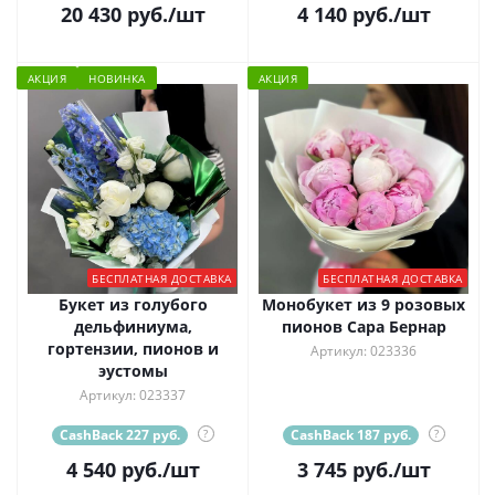
20 430
руб.
/шт
4 140
руб.
/шт
АКЦИЯ
НОВИНКА
АКЦИЯ
БЕСПЛАТНАЯ ДОСТАВКА
БЕСПЛАТНАЯ ДОСТАВКА
Букет из голубого
Монобукет из 9 розовых
дельфиниума,
пионов Сара Бернар
гортензии, пионов и
Артикул: 023336
эустомы
Артикул: 023337
CashBack 227 руб.
?
CashBack 187 руб.
?
4 540
руб.
/шт
3 745
руб.
/шт