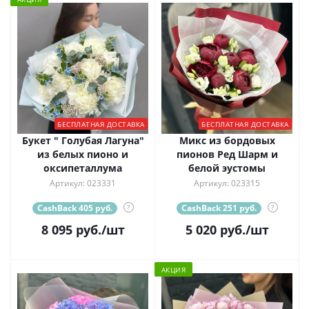
БЕСПЛАТНАЯ ДОСТАВКА
БЕСПЛАТНАЯ ДОСТАВКА
Букет " Голубая Лагуна"
Микс из бордовых
из белых пионо и
пионов Ред Шарм и
оксипеталлума
белой эустомы
Артикул: 023331
Артикул: 023315
CashBack 405 руб.
?
CashBack 251 руб.
?
8 095
руб.
/шт
5 020
руб.
/шт
АКЦИЯ