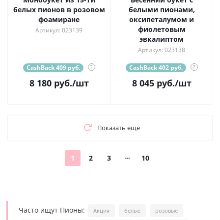
белых пионов в розовом
белыми пионами,
фоамиране
оксипеталумом и
фиолетовым
Артикул: 023139
эвкалиптом
Артикул: 023138
CashBack 409 руб.
?
CashBack 402 руб.
?
8 180
руб.
/шт
8 045
руб.
/шт
Показать еще
1
2
3
10
Часто ищут Пионы:
Акция
белые
розовые