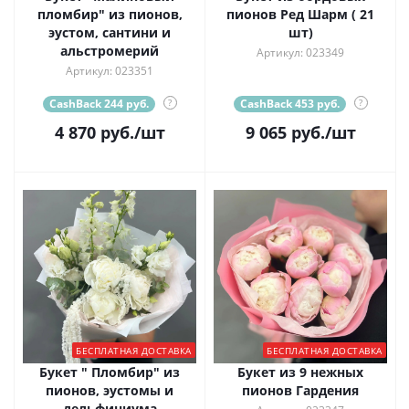
пломбир" из пионов,
пионов Ред Шарм ( 21
эустом, сантини и
шт)
альстромерий
Артикул: 023349
Артикул: 023351
CashBack 244 руб.
?
CashBack 453 руб.
?
4 870
руб.
/шт
9 065
руб.
/шт
БЕСПЛАТНАЯ ДОСТАВКА
БЕСПЛАТНАЯ ДОСТАВКА
Букет " Пломбир" из
Букет из 9 нежных
пионов, эустомы и
пионов Гардения
дельфиниума