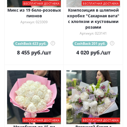
БЕСПЛАТНАЯ ДОСТАВКА
БЕСПЛАТНАЯ ДОСТАВКА
Микс из 19 бело-розовых
Композиция в шляпной
пионов
коробке "Сахарная вата"
с хлопком и кустовыми
Артикул: 023309
розами
Артикул: 023141
CashBack 423 руб.
?
CashBack 201 руб.
?
8 455
руб.
/шт
4 020
руб.
/шт
БЕСПЛАТНАЯ ДОСТАВКА
БЕСПЛАТНАЯ ДОСТАВКА
Монобукет из 15-ти
Весенний букет с