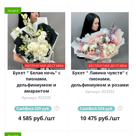
АКЦИЯ
БЕСПЛАТНАЯ ДОСТАВКА
БЕСПЛАТНАЯ ДОСТАВКА
Букет " Белая ночь" с
Букет " Лавина чувств" с
пионами,
пионами,
дельфиниумом и
дельфиниумом и розами
амарантом
Артикул: 023332
Артикул: 023335
CashBack 229 руб.
?
CashBack 524 руб.
?
4 585
руб.
/шт
10 475
руб.
/шт
АКЦИЯ