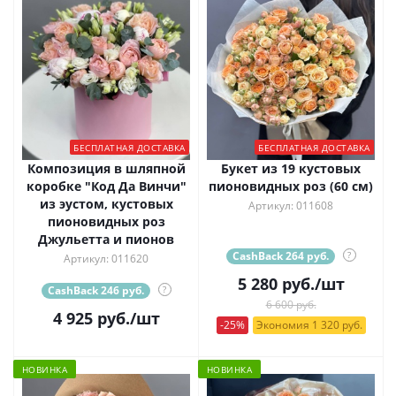
БЕСПЛАТНАЯ ДОСТАВКА
БЕСПЛАТНАЯ ДОСТАВКА
Композиция в шляпной
Букет из 19 кустовых
коробке "Код Да Винчи"
пионовидных роз (60 см)
из эустом, кустовых
Артикул: 011608
пионовидных роз
Джульетта и пионов
CashBack 264 руб.
?
Артикул: 011620
5 280
руб.
/шт
CashBack 246 руб.
?
6 600 руб.
4 925
руб.
/шт
-25%
Экономия 1 320 руб.
НОВИНКА
НОВИНКА