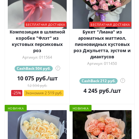
БЕСПЛАТНАЯ ДОСТАВКА
БЕСПЛАТНАЯ ДОСТАВКА
Композиция в шляпной
Букет "Лиана" из
коробке "Флэт" из
ароматных маттиол,
кустовых персиковых
пионовидных кустовых
роз
роз Джульетта, эустом и
диантусов
Артикул: 011564
Артикул: 011450
CashBack 504 руб.
?
10 075
руб.
/шт
CashBack 212 руб.
?
12 594 руб.
4 245
руб.
/шт
-25%
Экономия 2 519 руб.
НОВИНКА
НОВИНКА