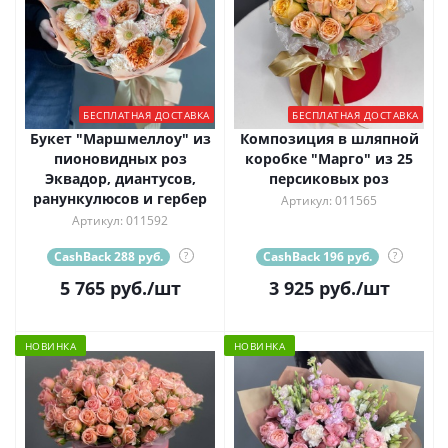
БЕСПЛАТНАЯ ДОСТАВКА
БЕСПЛАТНАЯ ДОСТАВКА
Букет "Маршмеллоу" из
Композиция в шляпной
пионовидных роз
коробке "Марго" из 25
Эквадор, диантусов,
персиковых роз
ранункулюсов и гербер
Артикул: 011565
Артикул: 011592
CashBack 288 руб.
?
CashBack 196 руб.
?
5 765
руб.
/шт
3 925
руб.
/шт
НОВИНКА
НОВИНКА