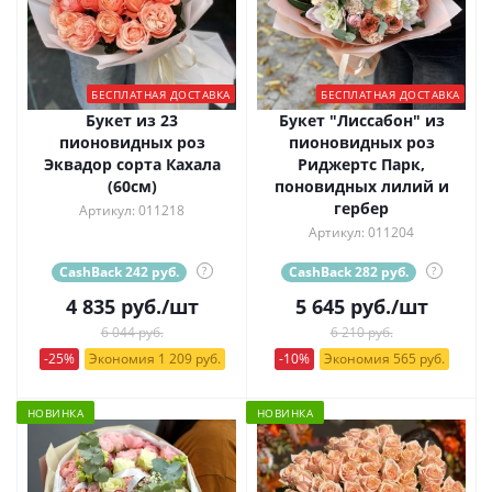
БЕСПЛАТНАЯ ДОСТАВКА
БЕСПЛАТНАЯ ДОСТАВКА
Букет из 23
Букет "Лиссабон" из
пионовидных роз
пионовидных роз
Эквадор сорта Кахала
Риджертс Парк,
(60см)
поновидных лилий и
гербер
Артикул: 011218
Артикул: 011204
CashBack 242 руб.
?
CashBack 282 руб.
?
4 835
руб.
/шт
5 645
руб.
/шт
6 044 руб.
6 210 руб.
-25%
Экономия 1 209 руб.
-10%
Экономия 565 руб.
НОВИНКА
НОВИНКА