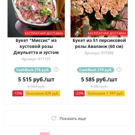
БЕСПЛАТНАЯ ДОСТАВКА
БЕСПЛАТНАЯ ДОСТАВКА
Букет "Миссис" из
Букет из 51 персиковой
кустовой розы
розы Аваланж (60 см)
Джульетта и эустом
Артикул: 011099
Артикул: 011131
CashBack 276 руб.
?
CashBack 279 руб.
?
5 515
руб.
/шт
5 585
руб.
/шт
6 343 руб.
6 982 руб.
-15%
Экономия 828 руб.
-25%
Экономия 1 397 руб.
Показать еще