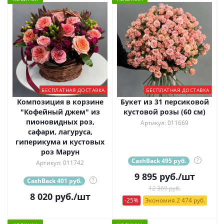
БЕСПЛАТНАЯ ДОСТАВКА
БЕСПЛАТНАЯ ДОСТАВКА
Композиция в корзине
Букет из 31 персиковой
"Кофейный джем" из
кустовой розы (60 см)
пионовидных роз,
Артикул: 011669
сафари, лагуруса,
гиперикума и кустовых
роз Марун
CashBack 495 руб.
?
Артикул: 011742
9 895
руб.
/шт
CashBack 401 руб.
?
12 369 руб.
8 020
руб.
/шт
-25%
Экономия 2 474 руб.