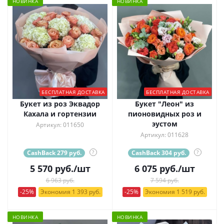
НОВИНКА
НОВИНКА
БЕСПЛАТНАЯ ДОСТАВКА
БЕСПЛАТНАЯ ДОСТАВКА
Букет из роз Эквадор
Букет "Леон" из
Кахала и гортензии
пионовидных роз и
эустом
Артикул: 011650
Артикул: 011628
CashBack 279 руб.
?
CashBack 304 руб.
?
5 570
руб.
/шт
6 075
руб.
/шт
6 963 руб.
7 594 руб.
-25%
Экономия 1 393 руб.
-25%
Экономия 1 519 руб.
НОВИНКА
НОВИНКА