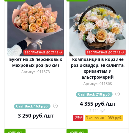
БЕСПЛАТНАЯ ДОСТАВКА
БЕСПЛАТНАЯ ДОСТАВКА
Букет из 25 персиковых
Композиция в корзине
махровых роз (50 см)
роз Эквадор, эвкалипта,
хризантем и
Артикул: 011873
альстромерий
Артикул: 011868
CashBack 218 руб.
?
4 355
руб.
/шт
CashBack 163 руб.
?
5 444 руб.
3 250
руб.
/шт
-25%
Экономия 1 089 руб.
НОВИНКА
НОВИНКА