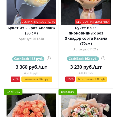
БЕСПЛАТНАЯ ДОСТАВКА
БЕСПЛАТНАЯ ДОСТАВКА
Букет из 25 роз Аваланж
Букет из 11
(50 см)
пионовидных роз
Эквадор сорта Кахала
Артикул: 011340
(70см)
Артикул: 011219
CashBack 168 руб.
?
CashBack 162 руб.
?
3 360
руб.
/шт
3 230
руб.
/шт
4 200 руб.
4 038 руб.
-25%
Экономия 840 руб.
-25%
Экономия 808 руб.
НОВИНКА
НОВИНКА