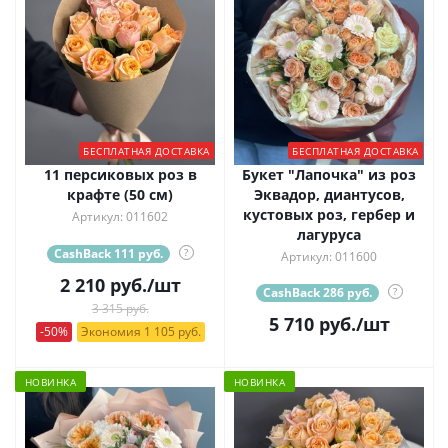
БЕСПЛАТНАЯ ДОСТАВКА
БЕСПЛАТНАЯ ДОСТАВКА
11 персиковых роз в
Букет "Лапочка" из роз
крафте (50 см)
Эквадор, диантусов,
кустовых роз, гербер и
Артикул: 011602
лагуруса
CashBack 111 руб.
?
Артикул: 011600
2 210
руб.
/шт
CashBack 286 руб.
?
3 315 руб.
5 710
руб.
/шт
-50%
Экономия 1 105 руб.
НОВИНКА
НОВИНКА