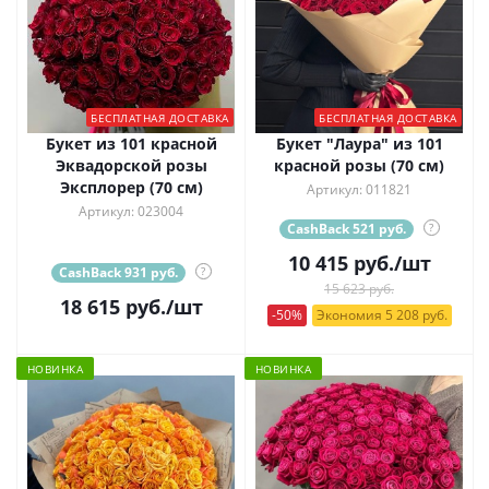
БЕСПЛАТНАЯ ДОСТАВКА
БЕСПЛАТНАЯ ДОСТАВКА
Букет из 101 красной
Букет "Лаура" из 101
Эквадорской розы
красной розы (70 см)
Эксплорер (70 см)
Артикул: 011821
Артикул: 023004
CashBack 521 руб.
?
10 415
руб.
/шт
CashBack 931 руб.
?
15 623 руб.
18 615
руб.
/шт
-50%
Экономия 5 208 руб.
НОВИНКА
НОВИНКА