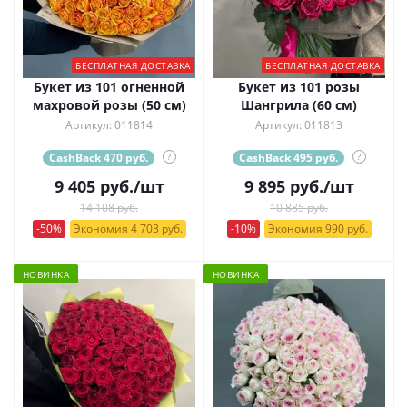
БЕСПЛАТНАЯ ДОСТАВКА
БЕСПЛАТНАЯ ДОСТАВКА
Букет из 101 огненной
Букет из 101 розы
махровой розы (50 см)
Шангрила (60 см)
Артикул: 011814
Артикул: 011813
CashBack 470 руб.
?
CashBack 495 руб.
?
9 405
руб.
/шт
9 895
руб.
/шт
14 108 руб.
10 885 руб.
-50%
Экономия 4 703 руб.
-10%
Экономия 990 руб.
НОВИНКА
НОВИНКА