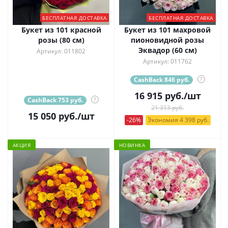
БЕСПЛАТНАЯ ДОСТАВКА
БЕСПЛАТНАЯ ДОСТАВКА
Букет из 101 красной
Букет из 101 махровой
розы (80 см)
пионовидной розы
Эквадор (60 см)
Артикул: 011802
Артикул: 011762
CashBack 846 руб.
?
16 915
руб.
/шт
CashBack 753 руб.
?
21 313 руб.
15 050
руб.
/шт
-26%
Экономия 4 398 руб.
АКЦИЯ
НОВИНКА