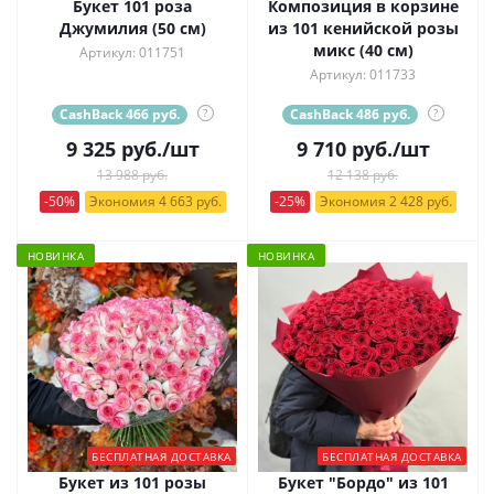
Букет 101 роза
Композиция в корзине
Джумилия (50 см)
из 101 кенийской розы
микс (40 см)
Артикул: 011751
Артикул: 011733
CashBack 466 руб.
?
CashBack 486 руб.
?
9 325
руб.
/шт
9 710
руб.
/шт
13 988 руб.
12 138 руб.
-50%
Экономия 4 663 руб.
-25%
Экономия 2 428 руб.
НОВИНКА
НОВИНКА
БЕСПЛАТНАЯ ДОСТАВКА
БЕСПЛАТНАЯ ДОСТАВКА
Букет из 101 розы
Букет "Бордо" из 101