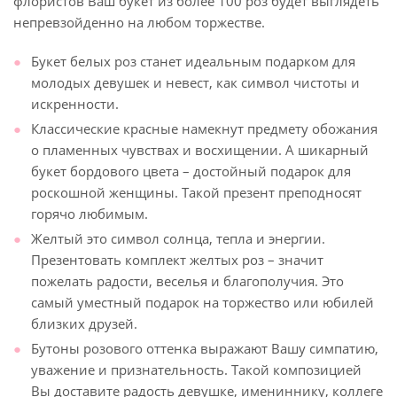
флористов Ваш букет из более 100 роз будет выглядеть
непревзойденно на любом торжестве.
Букет белых роз станет идеальным подарком для
молодых девушек и невест, как символ чистоты и
искренности.
Классические красные намекнут предмету обожания
о пламенных чувствах и восхищении. А шикарный
букет бордового цвета – достойный подарок для
роскошной женщины. Такой презент преподносят
горячо любимым.
Желтый это символ солнца, тепла и энергии.
Презентовать комплект желтых роз – значит
пожелать радости, веселья и благополучия. Это
самый уместный подарок на торжество или юбилей
близких друзей.
Бутоны розового оттенка выражают Вашу симпатию,
уважение и признательность. Такой композицией
Вы доставите радость девушке, имениннику, коллеге