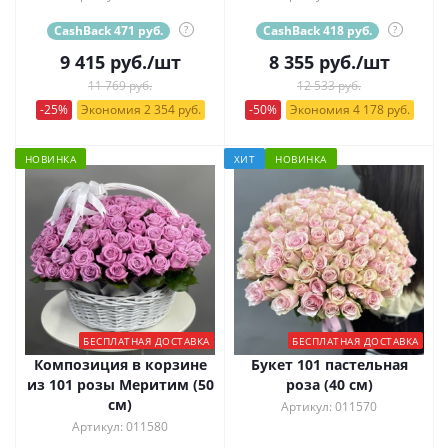
CashBack 471 руб.
?
CashBack 418 руб.
?
9 415
руб.
/шт
8 355
руб.
/шт
11 769 руб.
12 533 руб.
-25%
Экономия 2 354 руб.
-50%
Экономия 4 178 руб.
НОВИНКА
ХИТ
НОВИНКА
БЕСПЛАТНАЯ ДОСТАВКА
БЕСПЛАТНАЯ ДОСТАВКА
Композиция в корзине
Букет 101 пастельная
из 101 розы Меритим (50
роза (40 см)
см)
Артикул: 011570
Артикул: 011580