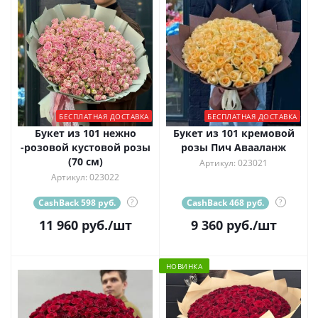
БЕСПЛАТНАЯ ДОСТАВКА
БЕСПЛАТНАЯ ДОСТАВКА
Букет из 101 нежно
Букет из 101 кремовой
-розовой кустовой розы
розы Пич Авааланж
(70 см)
Артикул: 023021
Артикул: 023022
CashBack 598 руб.
?
CashBack 468 руб.
?
11 960
руб.
/шт
9 360
руб.
/шт
НОВИНКА