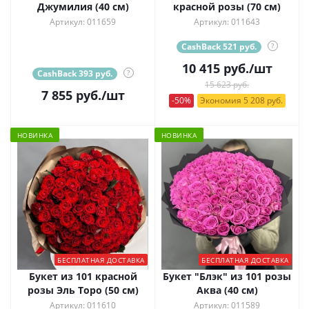
Джумилия (40 см)
красной розы (70 см)
Артикул: 011659
Артикул: 011643
CashBack 521 руб.
?
10 415
руб.
/шт
CashBack 393 руб.
?
15 623 руб.
7 855
руб.
/шт
-50%
Экономия 5 208 руб.
НОВИНКА
НОВИНКА
БЕСПЛАТНАЯ ДОСТАВКА
БЕСПЛАТНАЯ ДОСТАВКА
Букет из 101 красной
Букет "Блэк" из 101 розы
розы Эль Торо (50 см)
Аква (40 см)
Артикул: 011610
Артикул: 011589