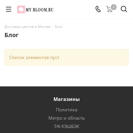
0
Доставка цветов в Москве
-
Блог
Блог
Список элементов пуст
Магазины
Политика
Метро и область
5% КЭШБЭК