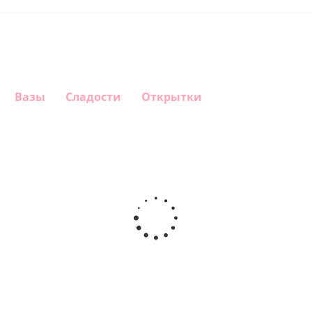
Вазы
Сладости
Открытки
Шар
Шар
Шар
Шар
сердце,
сердце I
гелиевый
Звезда - С
моя
love you
цифра 1
днем
любовь
(45 см)
(40х102
рождения
см)
(45 см)
1 330
895
895
895
руб.
руб.
руб.
руб.