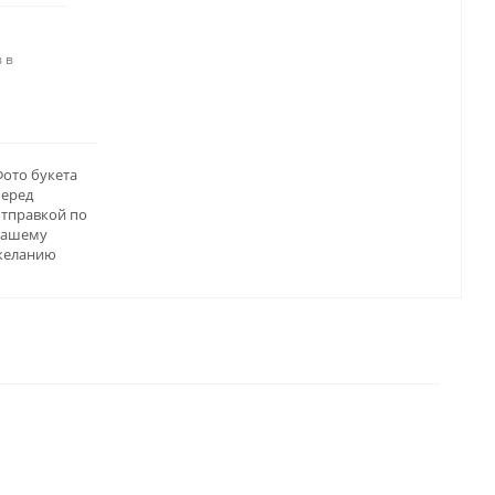
 в
ото букета
перед
отправкой по
вашему
желанию