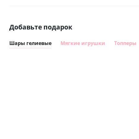
Добавьте подарок
Шары гелиевые
Мягкие игрушки
Топперы
Шар
Шар
гелиевый
гелиевый
цифра 8
цифра 4
Сердце розовое
(40х102
(40х102
фольгированный
см)
см)
шар с гелием (45
см)
1 330
1 330
руб.
895
руб.
руб.