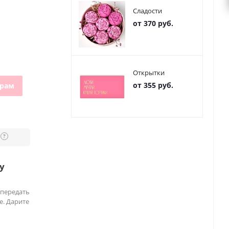
Сладости
от 370 руб.
Открытки
от 355 руб.
грам
?
у
 передать
е. Дарите