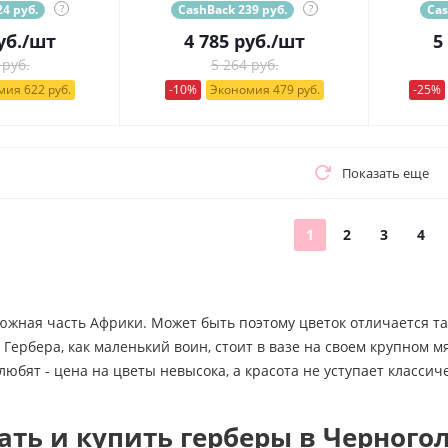
4 руб.
?
CashBack 239 руб.
?
Cas
уб.
/шт
4 785
руб.
/шт
5
 руб.
5 264 руб.
ия 622 руб.
-10%
Экономия 479 руб.
-25%
Показать еще
1
2
3
4
 южная часть Африки. Может быть поэтому цветок отличается т
 Гербера, как маленький воин, стоит в вазе на своем крупном м
любят - цена на цветы невысока, а красота не уступает класси
ать и купить герберы в Черного