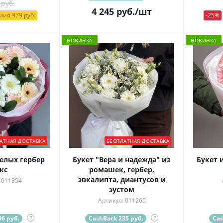
 руб.
4 245
руб.
/шт
ия 979 руб.
-25%
НОВИНКА
НОВИНКА
АТНАЯ ДОСТАВКА
БЕСПЛАТНАЯ ДОСТАВКА
белых гербер
Букет "Вера и надежда" из
Букет 
кс
ромашек, гербер,
эвкалипта, диантусов и
 011354
эустом
Артикул: 011260
6 руб.
?
CashBack 235 руб.
?
Cas