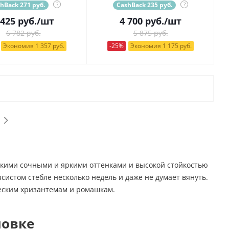
hBack 271 руб.
?
CashBack 235 руб.
?
 425
руб.
/шт
4 700
руб.
/шт
6 782 руб.
5 875 руб.
Экономия 1 357 руб.
-25%
Экономия 1 175 руб.
акими сочными и яркими оттенками и высокой стойкостью
ясистом стебле несколько недель и даже не думает вянуть.
ческим хризантемам и ромашкам.
ловке