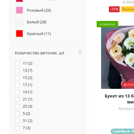
4 894
Каллы (
1
)
-25%
Эконом
Розовый (
29
)
Маттиола (
4
)
Нарциссы (
1
)
Белый (
28
)
НОВИНКА
Красный (
11
)
Бордовый (
1
)
Количество веточек, шт
Желтый (
6
)
11 (
2
)
Кремовый (
12
)
13 (
7
)
15 (
2
)
Оранжевый (
6
)
17 (
1
)
БЕСПЛ
19 (
Персиковый (
1
)
4
)
Букет из 13 
21 (
1
)
ми
Фиолетовый (
5
)
25 (
3
)
Артикул:
5 (
2
)
Разноцветный (
14
)
51 (
2
)
7 (
3
)
CashBack 19