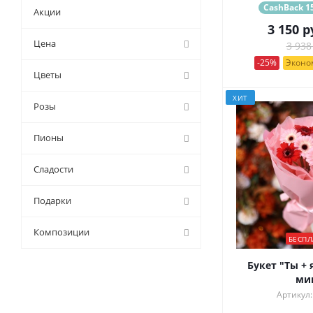
CashBack 15
Акции
3 150
р
Цена
3 938
-25%
Эконом
Цветы
ХИТ
Розы
Пионы
Сладости
Подарки
Композиции
БЕСПЛ
Букет "Ты + 
ми
Артикул: