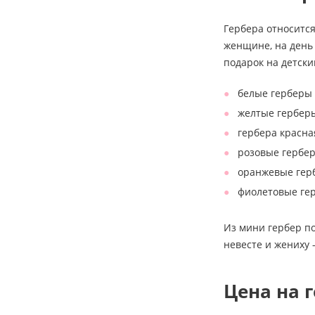
Гербера относится
женщине, на день 
подарок на детски
белые герберы 
желтые герберы
гербера красна
розовые гербер
оранжевые герб
фиолетовые гер
Из мини гербер п
невесте и жениху 
Цена на 