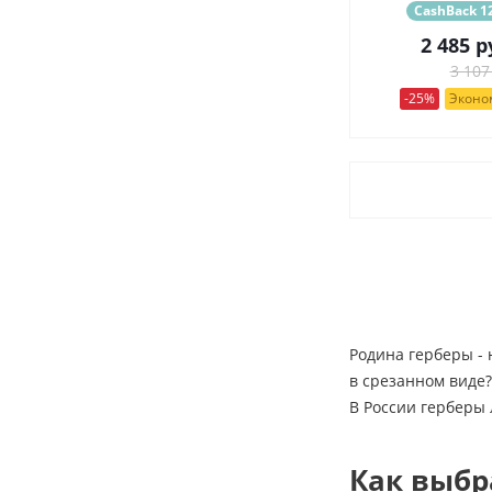
CashBack 12
2 485
р
3 107
-25%
Эконом
Родина герберы -
в срезанном виде?
В России герберы 
Как выбр