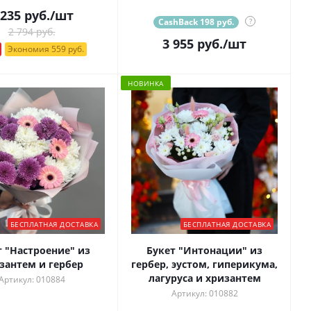
 235
руб.
/шт
CashBack 198 руб.
?
2 794 руб.
3 955
руб.
/шт
Экономия 559 руб.
НОВИНКА
БЕСПЛАТНАЯ ДОСТАВКА
БЕСПЛАТНАЯ ДОСТАВКА
т "Настроение" из
Букет "Интонации" из
зантем и гербер
гербер, эустом, гиперикума,
лагуруса и хризантем
Артикул: 010884
Артикул: 010882