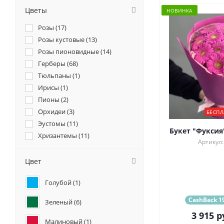
Цветы
НОВИНКА
Розы (
17
)
Розы кустовые (
13
)
Розы пионовидные (
14
)
Герберы (
68
)
Тюльпаны (
1
)
Ирисы (
1
)
Пионы (
2
)
Орхидеи (
3
)
БЕСПЛ
Эустомы (
11
)
Букет "Фуксия"
Хризантемы (
11
)
Артикул:
Ромашки (
2
)
Ранункулюсы (
2
)
Цвет
Альстромерии (
4
)
Голубой (
1
)
Гортензии (
1
)
Подсолнухи (
1
)
CashBack 19
Зеленый (
6
)
Гвоздики (
12
)
3 915
р
Гладиолус (
2
)
Малиновый (
1
)