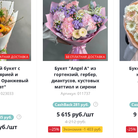
АТНАЯ ДОСТАВКА
БЕСПЛАТНАЯ ДОСТАВКА
 букет с
Букет "Angel A" из
Бук
ярией и
гортензий, гербер,
" Оранжевый
диантусов, кустовых
ат"
маттиол и сирени
 023033
Артикул: 011737
CashBack 281 руб.
?
Cas
5 615
руб.
/шт
9
5 руб.
?
4 212 руб.
уб.
/шт
--25%
Экономия -1 403 руб.
-25%