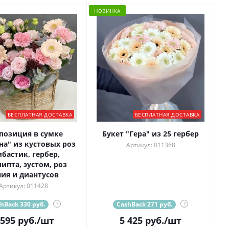
НОВИНКА
БЕСПЛАТНАЯ ДОСТАВКА
БЕСПЛАТНАЯ ДОСТАВКА
позиция в сумке
Букет "Гера" из 25 гербер
на" из кустовых роз
Артикул: 011368
бастик, гербер,
ипта, эустом, роз
ния и диантусов
Артикул: 011428
hBack 330 руб.
?
CashBack 271 руб.
?
 595
руб.
/шт
5 425
руб.
/шт