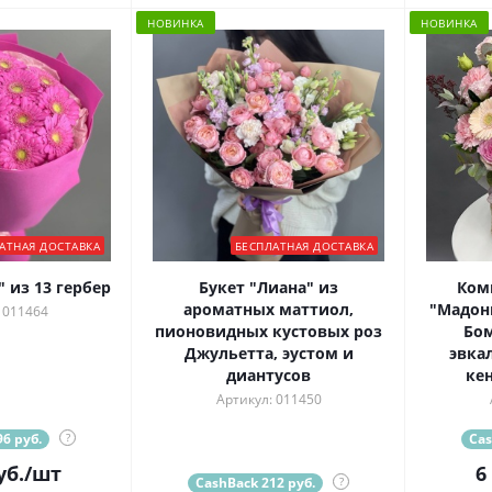
НОВИНКА
НОВИНКА
АТНАЯ ДОСТАВКА
БЕСПЛАТНАЯ ДОСТАВКА
 из 13 гербер
Букет "Лиана" из
Ком
ароматных маттиол,
"Мадон
 011464
пионовидных кустовых роз
Бом
Джульетта, эустом и
эвкал
диантусов
ке
Артикул: 011450
6 руб.
?
Cas
уб.
/шт
6
CashBack 212 руб.
?