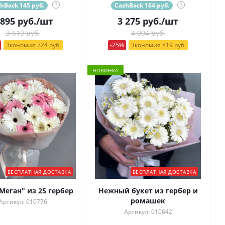
hBack 145 руб.
?
CashBack 164 руб.
?
 895
руб.
/шт
3 275
руб.
/шт
3 619 руб.
4 094 руб.
Экономия 724 руб.
-25%
Экономия 819 руб.
НОВИНКА
БЕСПЛАТНАЯ ДОСТАВКА
БЕСПЛАТНАЯ ДОСТАВКА
Меган" из 25 гербер
Нежный букет из гербер и
ромашек
Артикул: 010776
Артикул: 010642