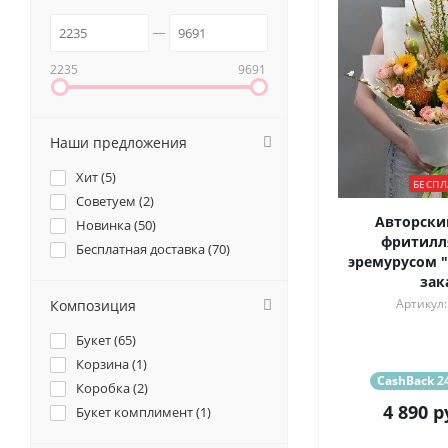
2235
9691
Наши предложения
Хит (
5
)
БЕСПЛ
Советуем (
2
)
Авторский
Новинка (
50
)
фритилл
Бесплатная доставка (
70
)
эремурусом 
зак
Артикул:
Композиция
Букет (
65
)
Корзина (
1
)
CashBack 24
Коробка (
2
)
4 890
р
Букет комплимент (
1
)