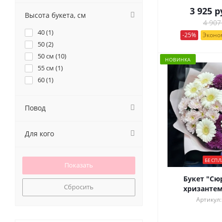
9 (
2
)
3 925
р
Высота букета, см
4 907
40 (
1
)
-25%
Эконом
50 (
2
)
50 см (
10
)
НОВИНКА
55 см (
1
)
60 (
1
)
Повод
Для кого
БЕСПЛ
Букет "Сю
Сбросить
хризантем
Артикул: