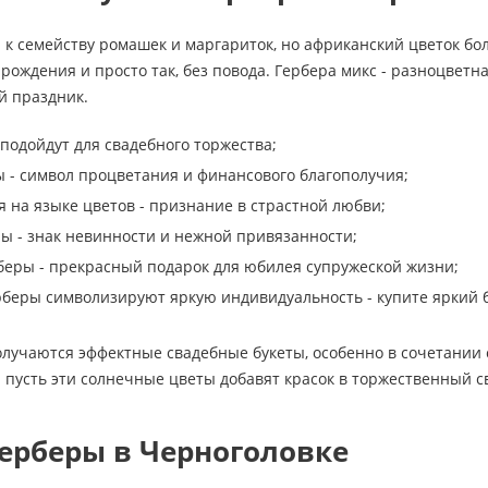
 к семейству ромашек и маргариток, но африканский цветок бо
рождения и просто так, без повода. Гербера микс - разноцвет
й праздник.
подойдут для свадебного торжества;
 - символ процветания и финансового благополучия;
я на языке цветов - признание в страстной любви;
ы - знак невинности и нежной привязанности;
еры - прекрасный подарок для юбилея супружеской жизни;
беры символизируют яркую индивидуальность - купите яркий б
олучаются эффектные свадебные букеты, особенно в сочетании 
- пусть эти солнечные цветы добавят красок в торжественный с
герберы в Черноголовке