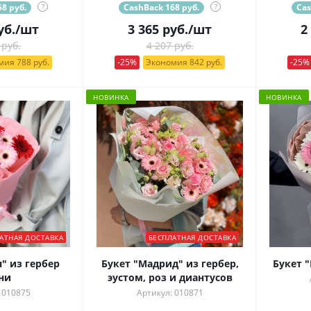
8 руб.
?
CashBack 168 руб.
?
Cas
уб.
/шт
3 365
руб.
/шт
2
 руб.
4 207 руб.
ия 788 руб.
-25%
Экономия 842 руб.
-25%
НОВИНКА
НОВИНКА
АТНАЯ ДОСТАВКА
БЕСПЛАТНАЯ ДОСТАВКА
я" из гербер
Букет "Мадрид" из гербер,
Букет "
ни
эустом, роз и диантусов
 010875
Артикул: 010871