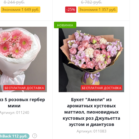
8 244 руб.
6 782 руб.
Экономия 1 649 руб.
-25%
Экономия 1 357 руб.
НОВИНКА
БЕСПЛАТНАЯ ДОСТАВКА
БЕСПЛАТНАЯ ДОСТАВКА
из 5 розовых гербер
Букет "Амели" из
мини
ароматных кустовых
маттиол, пионовидных
Артикул: 011240
кустовых роз Джульетта
эустом и диантусов
Артикул: 011083
hBack 112 руб.
?