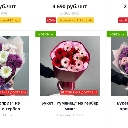
уб.
/шт
4 690
руб.
/шт
2
 руб.
5 863 руб.
ия 982 руб.
-25%
Экономия 1 173 руб.
-25%
НОВИНКА
НОВИНКА
АТНАЯ ДОСТАВКА
БЕСПЛАТНАЯ ДОСТАВКА
рприз" из
Букет "Румянец" из гербер
Буке
 и гербер
микс
хри
 011037
Артикул: 010886