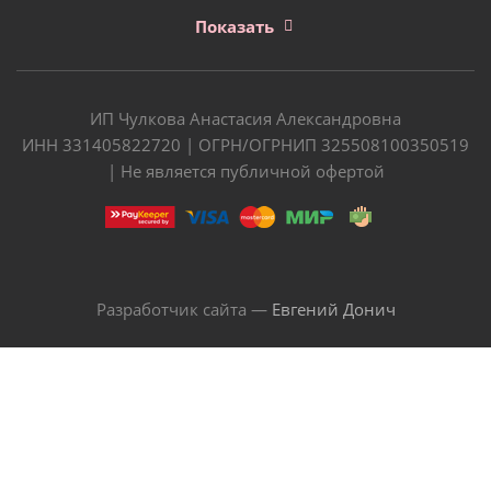
Показать
ИП Чулкова Анастасия Александровна
ИНН 331405822720 | ОГРН/ОГРНИП 325508100350519
| Не является публичной офертой
Разработчик сайта —
Евгений Донич