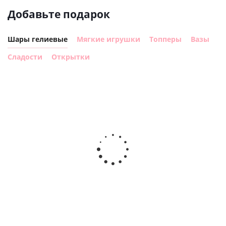
Добавьте подарок
Шары гелиевые
Мягкие игрушки
Топперы
Вазы
Сладости
Открытки
Шар с
Шар круг,
днем
счастливого
рождения,
Сердце розовое
дня
с
фольгированный
рождения
бабочками
шар с гелием (45
(45см)
см)
900
руб.
900
руб.
895
руб.