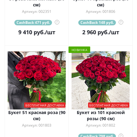
см)
см)
Артикул: 002351
Артикул: 001806
CashBack 471 руб.
?
CashBack 148 руб.
?
9 410
руб.
/шт
2 960
руб.
/шт
НОВИНКА
БЕСПЛАТНАЯ ДОСТАВКА
БЕСПЛАТНАЯ ДОСТАВКА
Букет 51 красная роза (90
Букет из 101 красной
см)
розы (90 см)
Артикул: 001803
Артикул: 001802
CashBack 798 руб.
?