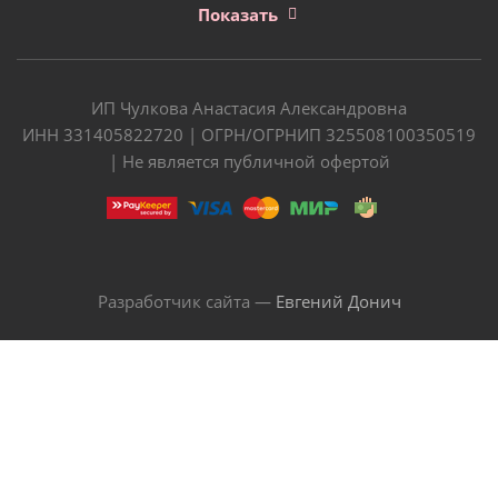
Показать
ИП Чулкова Анастасия Александровна
ИНН 331405822720 | ОГРН/ОГРНИП 325508100350519
| Не является публичной офертой
Разработчик сайта —
Евгений Донич