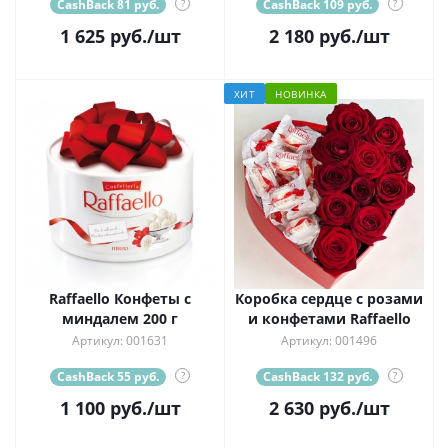
CashBack 81 руб.
?
CashBack 109 руб.
?
1 625
руб.
/шт
2 180
руб.
/шт
ХИТ
НОВИНКА
Raffaello Конфеты с
Коробка сердце с розами
миндалем 200 г
и конфетами Raffaello
Артикул: 001631
Артикул: 001496
CashBack 55 руб.
?
CashBack 132 руб.
?
1 100
руб.
/шт
2 630
руб.
/шт