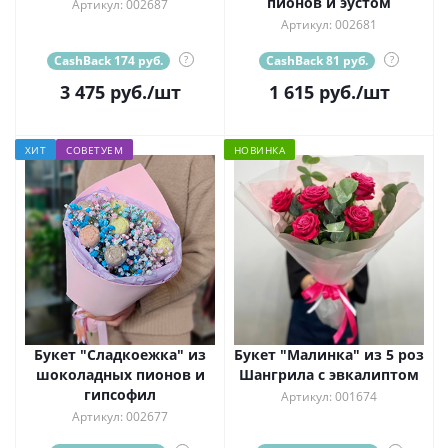
пионов и эустом
Артикул: 002687
Артикул: 002681
CashBack 174 руб.
?
CashBack 81 руб.
?
3 475
руб.
/шт
1 615
руб.
/шт
ХИТ
СОВЕТУЕМ
НОВИНКА
Букет "Сладкоежка" из
Букет "Малинка" из 5 роз
шоколадных пионов и
Шангрила с эвкалиптом
гипсофил
Артикул: 001674
Артикул: 002677