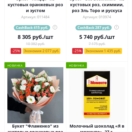
кустовых оранжевых роз
кустовых роз, скиммии,
и эустом
роз Эль Торо и рускуса
Артикул: 011484
Артикул: 010974
CashBack 415 руб.
?
CashBack 287 руб.
?
8 305
руб.
/шт
5 740
руб.
/шт
10 382 руб.
7 175 руб.
-25%
Экономия 2 077 руб.
-25%
Экономия 1 435 руб.
НОВИНКА
НОВИНКА
Букет "Фламенко" из
Молочный шоколад «Я в
кустовых оранжевых роз
моменте», 27 г.