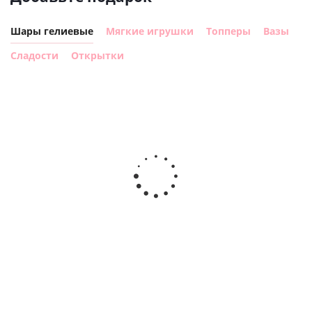
Шары гелиевые
Мягкие игрушки
Топперы
Вазы
Сладости
Открытки
Шар с
Шар круг,
днем
счастливого
рождения,
Сердце розовое
дня
с
фольгированный
рождения
бабочками
шар с гелием (45
(45см)
см)
900
руб.
895
руб.
900
руб.