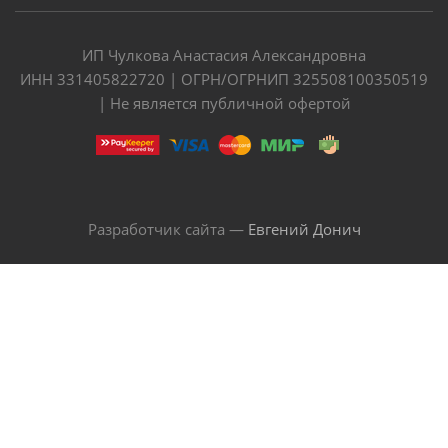
ИП Чулкова Анастасия Александровна
ИНН 331405822720 | ОГРН/ОГРНИП 325508100350519
| Не является публичной офертой
Разработчик сайта —
Евгений Донич