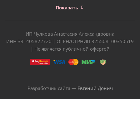
Показать
ИП Чулкова Анастасия Александровна
ИНН 331405822720 | ОГРН/ОГРНИП 325508100350519
| Не является публичной офертой
Разработчик сайта —
Евгений Донич