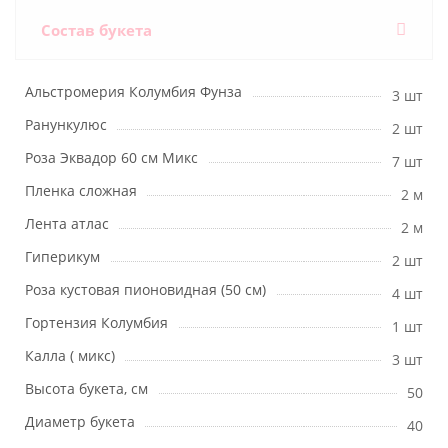
Состав букета
Альстромерия Колумбия Фунза
3 шт
Ранункулюс
2 шт
Роза Эквадор 60 см Микс
7 шт
Пленка сложная
2 м
Лента атлас
2 м
Гиперикум
2 шт
Роза кустовая пионовидная (50 см)
4 шт
Гортензия Колумбия
1 шт
Калла ( микс)
3 шт
Высота букета, см
50
Диаметр букета
40