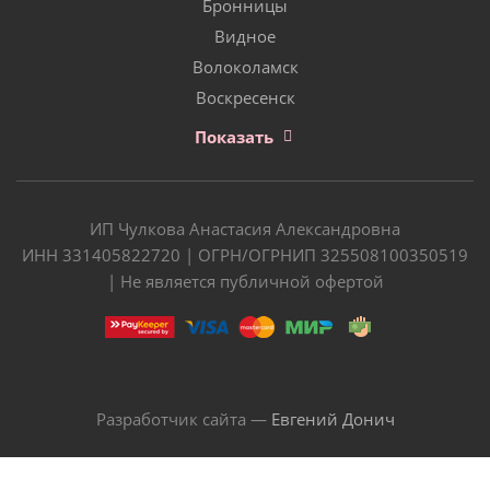
Бронницы
Видное
Волоколамск
Воскресенск
Показать
ИП Чулкова Анастасия Александровна
ИНН 331405822720 | ОГРН/ОГРНИП 325508100350519
| Не является публичной офертой
Разработчик сайта —
Евгений Донич