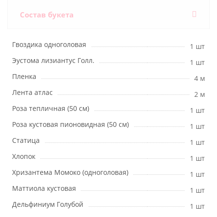
Состав букета
Гвоздика одноголовая
1 шт
Эустома лизиантус Голл.
1 шт
Пленка
4 м
Лента атлас
2 м
Роза тепличная (50 см)
1 шт
Роза кустовая пионовидная (50 см)
1 шт
Статица
1 шт
Хлопок
1 шт
Хризантема Момоко (одноголовая)
1 шт
Маттиола кустовая
1 шт
Дельфиниум Голубой
1 шт