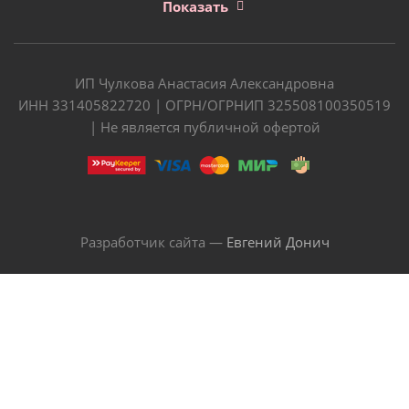
Показать
ИП Чулкова Анастасия Александровна
ИНН 331405822720 | ОГРН/ОГРНИП 325508100350519
| Не является публичной офертой
Разработчик сайта —
Евгений Донич