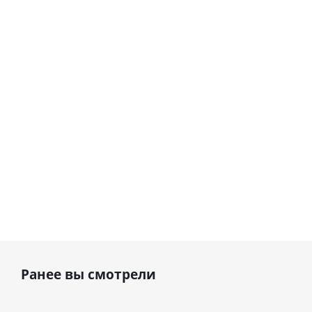
love you
цифра 8
Сердце розовое
(45 см)
(40х102
фольгированный
см)
шар с гелием (45
см)
1 330
895
руб.
895
руб.
руб.
Ранее вы смотрели