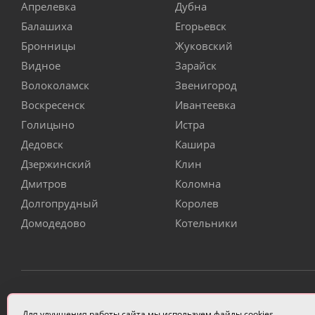
Апрелевка
Дубна
Балашиха
Егорьевск
Бронницы
Жуковский
Видное
Зарайск
Волоколамск
Звенигород
Воскресенск
Ивантеевка
Голицыно
Истра
Дедовск
Кашира
Дзержинский
Клин
Дмитров
Коломна
Долгопрудный
Королев
Домодедово
Котельники
ИП Чулкова Анастасия Александровна ИНН 3314058227
Для улучшения работы сайта мы используем файлы cookies.