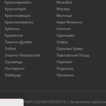
Красноармейск
Можайск
Красногорск
Москва
Краснозаводск
Мытищи
Краснознаменск
Наро-Фоминск
Кубинка
Ногинск
Куровское
Одинцово
Ликино-Дулёво
Озёры
Лобня
Орехово-Зуево
Лосино-Петровский
Павловский Посад
Луховицы
Пересвет
Лыткарино
Подольск
Люберцы
Протвино
20 | ОГРН/ОГРНИП 325508100350519 | Не является публич