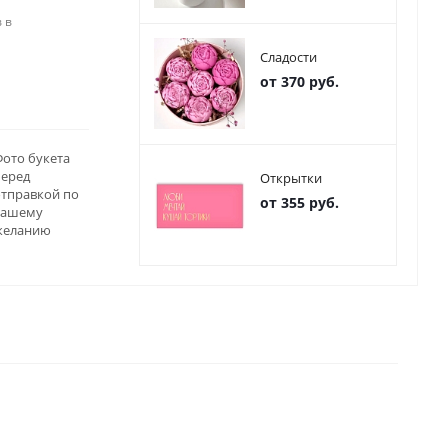
 в
Сладости
от 370 руб.
ото букета
перед
Открытки
отправкой по
от 355 руб.
вашему
желанию