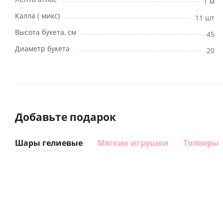
1 м
Калла ( микс)
11 шт
Высота букета, см
45
Диаметр букета
20
Добавьте подарок
Шары гелиевые
Мягкие игрушки
Топперы
Шар
Шар
сердце I
гелиевый