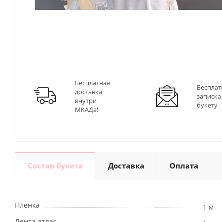
Бесплатная
Бесплат
доставка
записка
внутри
букету
МКАДа!
Состав букета
Доставка
Оплата
Пленка
1 м
Лента атлас