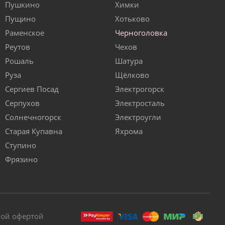
Пушкино
Химки
Пущино
Хотьково
Раменское
Черноголовка
Реутов
Чехов
Рошаль
Шатура
Руза
Щёлково
Сергиев Посад
Электрогорск
Серпухов
Электросталь
Солнечногорск
Электроугли
Старая Купавна
Яхрома
Ступино
Фрязино
ной офертой