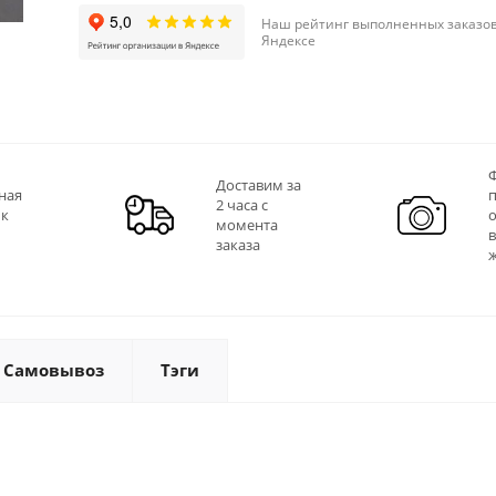
Наш рейтинг выполненных заказов
Яндексе
Ф
Доставим за
ная
2 часа с
 к
момента
заказа
Самовывоз
Тэги