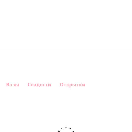
Вазы
Сладости
Открытки
Шар
Шар
Шар
Шар
гелиевый
гелиевый
гелиевый