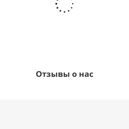
Звезда - С
цифра 4
цифра 3
цифра 1
днем
(40х102
(40х102
(40х102
рождения
см)
см)
см)
(45 см)
1 330
1 330
1 330
895
руб.
руб.
руб.
руб.
Отзывы о нас