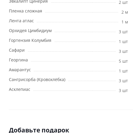
Эвкалипт Цинерия
2 шт
Пленка сложная
2 м
Лента атлас
1 м
Орхидея Цимбидиум
3 шт
Гортензия Колумбия
1 шт
Сафари
3 шт
Георгина
5 шт
Амарантус
1 шт
Сангрисорба (Кровохлёбка)
3 шт
Асклепиас
3 шт
Добавьте подарок