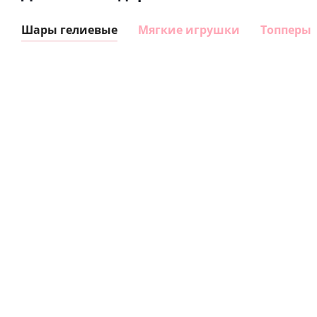
Шары гелиевые
Мягкие игрушки
Топперы
Шар
Шар
сердце I
гелиевый
love you
цифра 8
Сердце розовое
(45 см)
(40х102
фольгированный
см)
шар с гелием (45
см)
1 330
895
руб.
895
руб.
руб.