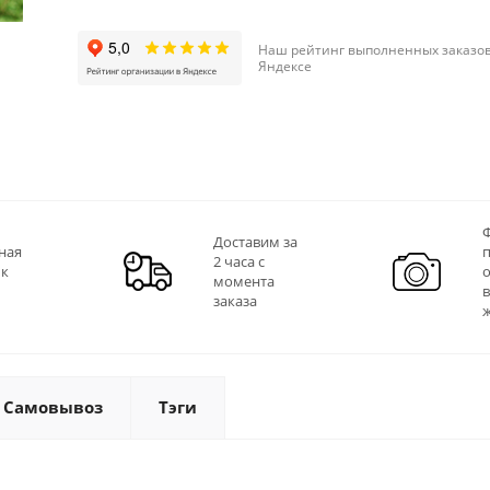
Наш рейтинг выполненных заказов
Яндексе
Ф
Доставим за
ная
2 часа с
 к
момента
заказа
Самовывоз
Тэги