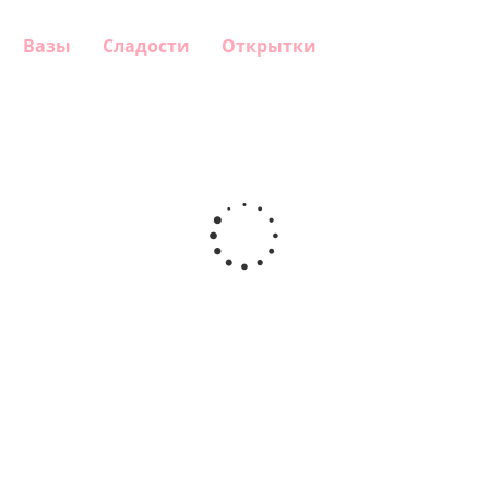
Вазы
Сладости
Открытки
Шар
Шар
Шар
Шар
гелиевый
гелиевый
гелиевый
Звезда - С
цифра 4
цифра 3
цифра 1
днем
(40х102
(40х102
(40х102
рождения
см)
см)
см)
(45 см)
1 330
1 330
1 330
895
руб.
руб.
руб.
руб.