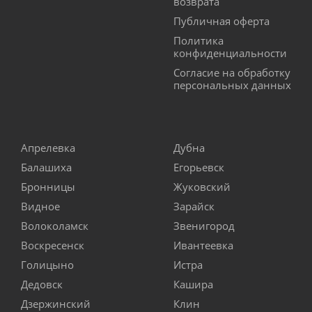
возврата
Публичная оферта
Политика
конфиденциальности
Согласие на обработку
персональных данных
Апрелевка
Дубна
Балашиха
Егорьевск
Бронницы
Жуковский
Видное
Зарайск
Волоколамск
Звенигород
Воскресенск
Ивантеевка
Голицыно
Истра
Дедовск
Кашира
Дзержинский
Клин