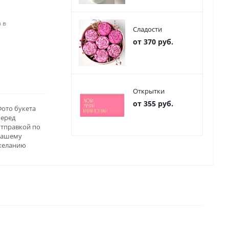
 в
Сладости
от 370 руб.
Открытки
от 355 руб.
ото букета
перед
отправкой по
вашему
желанию