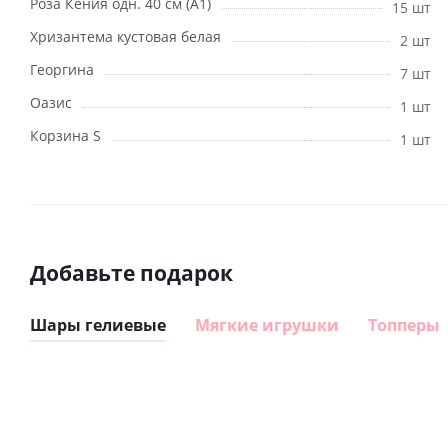
Роза Кения одн. 40 см (А1)
15 шт
Хризантема кустовая белая
2 шт
Георгина
7 шт
Оазис
1 шт
Корзина S
1 шт
Добавьте подарок
Шары гелиевые
Мягкие игрушки
Топперы