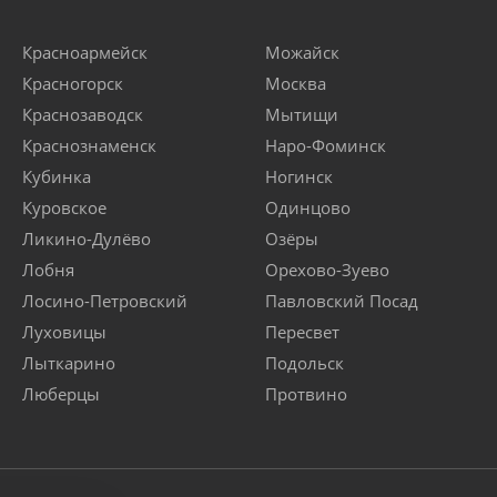
Красноармейск
Можайск
Красногорск
Москва
Краснозаводск
Мытищи
Краснознаменск
Наро-Фоминск
Кубинка
Ногинск
Куровское
Одинцово
Ликино-Дулёво
Озёры
Лобня
Орехово-Зуево
Лосино-Петровский
Павловский Посад
Луховицы
Пересвет
Лыткарино
Подольск
Люберцы
Протвино