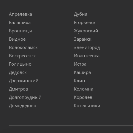
Апрелевка
Дубна
Балашиха
Егорьевск
Бронницы
Жуковский
Видное
Зарайск
Волоколамск
Звенигород
Воскресенск
Ивантеевка
Голицыно
Истра
Дедовск
Кашира
Дзержинский
Клин
Дмитров
Коломна
Долгопрудный
Королев
Домодедово
Котельники