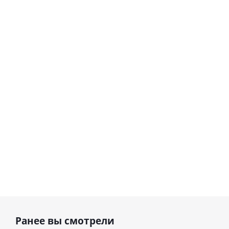
Шар
Шар
гелиевый
гелиевый
цифра 8
цифра 4
Сердце розовое
(40х102
(40х102
фольгированный
см)
см)
шар с гелием (45
см)
1 330
1 330
руб.
895
руб.
руб.
Ранее вы смотрели