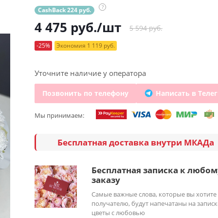
?
CashBack 224 руб.
4 475
руб.
/шт
5 594 руб.
-25%
Экономия 1 119 руб.
Уточните наличие у оператора
Позвонить по телефону
Написать в Теле
Мы принимаем:
Бесплатная доставка внутри МКАДа
Бесплатная записка к любом
заказу
Самые важные слова, которые вы хотите
получателю, будут напечатаны на записк
цветы с любовью