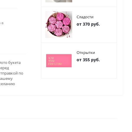
Сладости
 в
от 370 руб.
Открытки
от 355 руб.
ото букета
перед
отправкой по
вашему
желанию