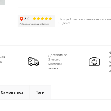
Наш рейтинг выполненных заказов
Яндексе
Ф
Доставим за
ная
2 часа с
 к
момента
заказа
Самовывоз
Тэги