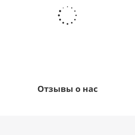
Шар
Шар
Шар
Шар
сердце,
сердце I
гелиевый
Звезда - С
моя
love you
цифра 1
днем
любовь
(45 см)
(40х102
рождения
см)
(45 см)
1 330
895
895
895
руб.
руб.
руб.
руб.
Отзывы о нас