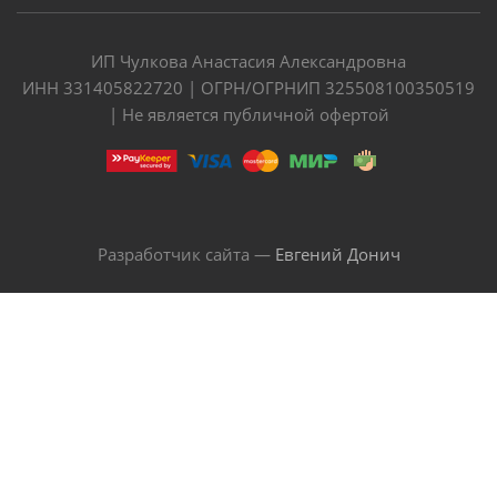
ИП Чулкова Анастасия Александровна
ИНН 331405822720 | ОГРН/ОГРНИП 325508100350519
| Не является публичной офертой
Разработчик сайта —
Евгений Донич