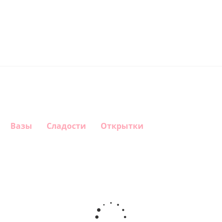
Вазы
Сладости
Открытки
Шар
Шар
Шар
Шар
гелиевый
гелиевый
гелиевый
Звезда - С
цифра 4
цифра 3
цифра 1
днем