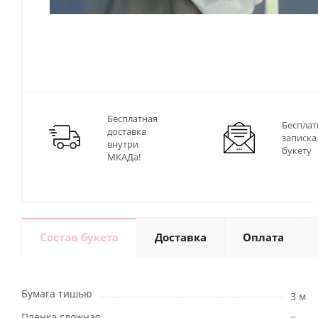
Бесплатная
Бесплат
доставка
записка
внутри
букету
МКАДа!
Состав букета
Доставка
Оплата
Бумага тишью
3 м
Пленка сложная