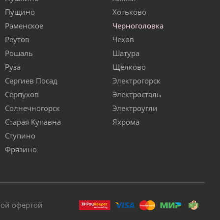
Пущино
Хотьково
Раменское
Черноголовка
Реутов
Чехов
Рошаль
Шатура
Руза
Щёлково
Сергиев Посад
Электрогорск
Серпухов
Электросталь
Солнечногорск
Электроугли
Старая Купавна
Яхрома
Ступино
Фрязино
ной офертой