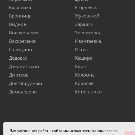
Балашиха
Егорьевск
Бронницы
Жуковский
Видное
Зарайск
Волоколамск
Звенигород
Воскресенск
Ивантеевка
Голицыно
Истра
Дедовск
Кашира
Дзержинский
Клин
Дмитров
Коломна
Долгопрудный
Королев
Домодедово
Котельники
ИП Чулкова Анастасия Александровна ИНН 3314058227
Для улучшения работы сайта мы используем файлы cookies.