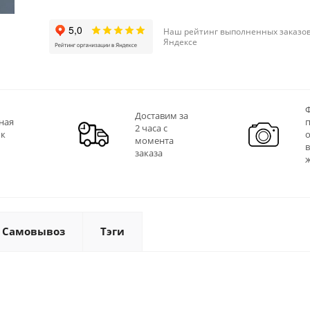
Наш рейтинг выполненных заказов
Яндексе
Ф
Доставим за
ная
2 часа с
 к
момента
заказа
Самовывоз
Тэги