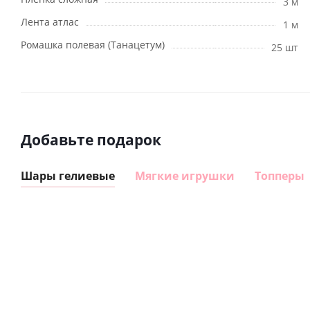
3 м
Лента атлас
1 м
Ромашка полевая (Танацетум)
25 шт
Добавьте подарок
Шары гелиевые
Мягкие игрушки
Топперы
Шар
Шар
сердце I
гелиевый
love you
цифра 8