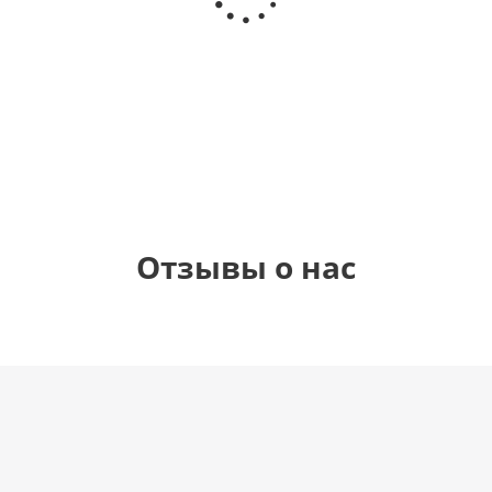
(40х102
(40х102
(40х102
рождения
см)
см)
см)
(45 см)
1 330
1 330
1 330
895
руб.
руб.
руб.
руб.
Отзывы о нас