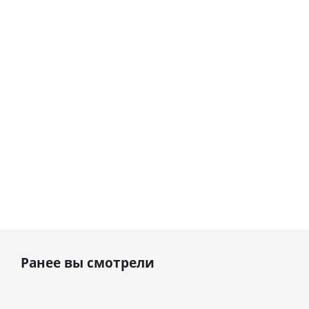
Сердце розовое
(45 см)
(40х102
фольгированный
см)
шар с гелием (45
см)
1 330
895
руб.
895
руб.
руб.
Ранее вы смотрели