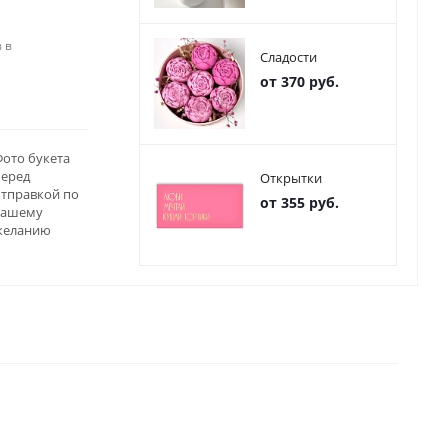
 в
Сладости
от 370 руб.
ото букета
перед
Открытки
отправкой по
от 355 руб.
вашему
желанию