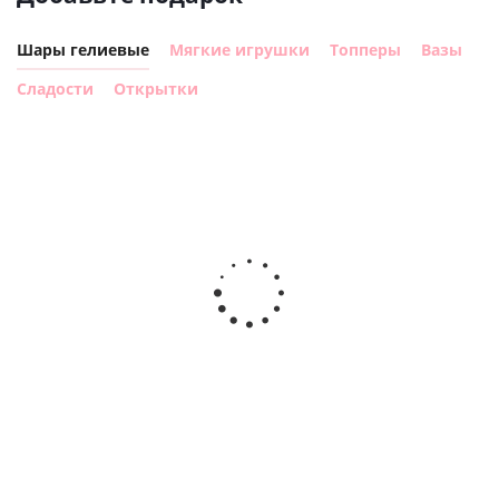
Шары гелиевые
Мягкие игрушки
Топперы
Вазы
Сладости
Открытки
Шар с
Шар круг,
днем
счастливого
рождения,
Сердце розовое
дня
с
фольгированный
рождения
бабочками
шар с гелием (45
(45см)
см)
900
руб.
900
руб.
895
руб.