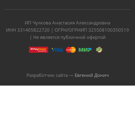
ИП Чулкова Анастасия Александровна
ИНН 331405822720 | ОГРН/ОГРНИП 325508100350519
| Не является публичной офертой
Разработчик сайта —
Евгений Донич